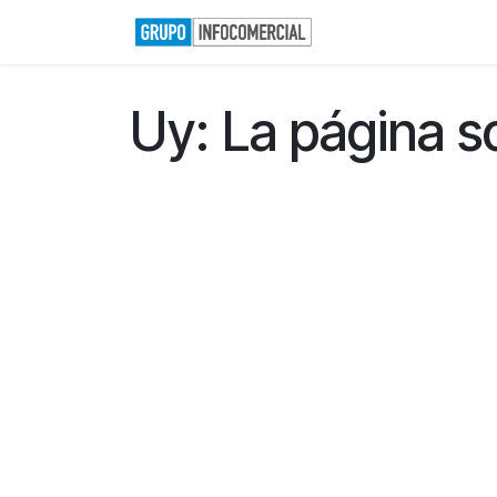
Ir al contenido
Inicio
Nosotros
Uy: La página so